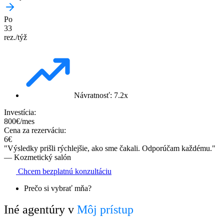
Po
33
rez./týž
Návratnosť: 7.2x
Investícia:
800€/mes
Cena za rezerváciu:
6€
"Výsledky prišli rýchlejšie, ako sme čakali. Odporúčam každému."
— Kozmetický salón
Chcem bezplatnú konzultáciu
Prečo si vybrať mňa?
Iné agentúry v
Môj prístup