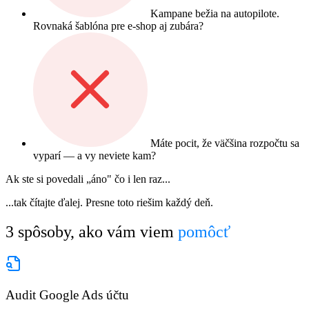
Kampane bežia na autopilote.
Rovnaká šablóna pre e-shop aj zubára?
Máte pocit, že väčšina rozpočtu sa
vyparí — a vy neviete kam?
Ak ste si povedali „áno" čo i len raz...
...tak čítajte ďalej. Presne toto riešim každý deň.
3 spôsoby, ako vám viem
pomôcť
Audit Google Ads účtu