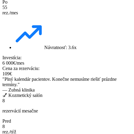
Po
55
rez./mes
Návratnosť: 3.6x
Investícia:
6 000€/mes
Cena za rezerváciu:
109€
"Plný kalendár pacientov. Konečne nemusíme riešiť prázdne
termíny."
— Zubná klinika
💅 Kozmetický salón
8
rezervácií mesačne
Pred
8
rez./týž