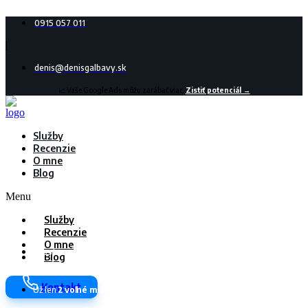
0915 057 011
|
denis@denisgalbavy.sk
📈 Vaše Google Ads môžu zarábať viac.
Zistiť potenciál →
Služby
Recenzie
O mne
Blog
Menu
Služby
Recenzie
O mne
Zostávajú už len
2 voľné miesta
pre
Blog
nových klientov
Kontakt
Už len
2 voľné miesta
pre nových klientov