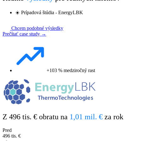
☀️ Prípadová štúdia - EnergyLBK
Chcem podobné výsledky
Prečítať case study →
+103 % medziročný rast
Z 496 tis. € obratu na
1,01 mil. €
za rok
Pred
496 tis. €